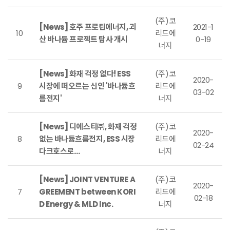
(주)코
[News] 호주 프로틴에너지, 괴
2021-1
10
리드에
산 바나듐 프로젝트 탐사 개시
0-19
너지
[News] 화재 걱정 없다! ESS
(주)코
2020-
9
시장에 떠오르는 신인 '바나듐흐
리드에
03-02
름전지'
너지
[News] 디에스티㈜, 화재 걱정
(주)코
2020-
8
없는 바나듐흐름전지, ESS 시장
리드에
02-24
다크호스로…
너지
[News] JOINT VENTURE A
(주)코
2020-
7
GREEMENT between KORI
리드에
02-18
D Energy & MLD Inc.
너지