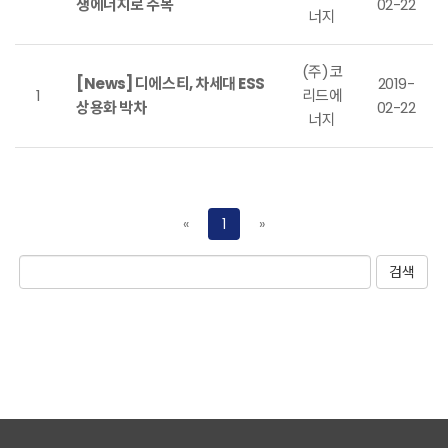
생에너지로 주목
02-22
너지
(주)코
[News] 디에스티, 차세대 ESS
2019-
1
리드에
상용화 박차
02-22
너지
«
1
»