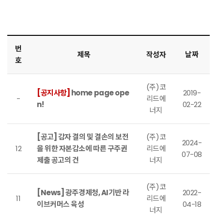
번
제목
작성자
날짜
호
(주)코
[공지사항]
home page ope
2019-
-
리드에
n!
02-22
너지
[공고] 감자 결의 및 결손의 보전
(주)코
2024-
12
을 위한 자본감소에 따른 구주권
리드에
07-08
제출 공고의 건
너지
(주)코
[News] 광주경제청, AI기반 라
2022-
11
리드에
이브커머스 육성
04-18
너지