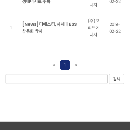
생에너지로 주목
02-22
너지
(주)코
[News] 디에스티, 차세대 ESS
2019-
1
리드에
상용화 박차
02-22
너지
«
1
»