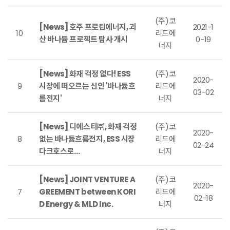
(주)코
[News] 호주 프로틴에너지, 괴
2021-1
10
리드에
산 바나듐 프로젝트 탐사 개시
0-19
너지
[News] 화재 걱정 없다! ESS
(주)코
2020-
9
시장에 떠오르는 신인 '바나듐흐
리드에
03-02
름전지'
너지
[News] 디에스티㈜, 화재 걱정
(주)코
2020-
8
없는 바나듐흐름전지, ESS 시장
리드에
02-24
다크호스로…
너지
[News] JOINT VENTURE A
(주)코
2020-
7
GREEMENT between KORI
리드에
02-18
D Energy & MLD Inc.
너지